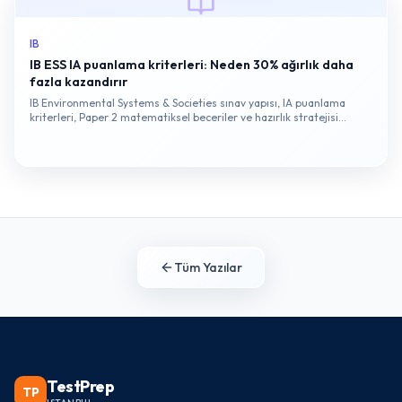
IB
IB ESS IA puanlama kriterleri: Neden 30% ağırlık daha
fazla kazandırır
IB Environmental Systems & Societies sınav yapısı, IA puanlama
kriterleri, Paper 2 matematiksel beceriler ve hazırlık stratejisi
hakkında kapsamlı bir rehber.
Tüm Yazılar
TestPrep
TP