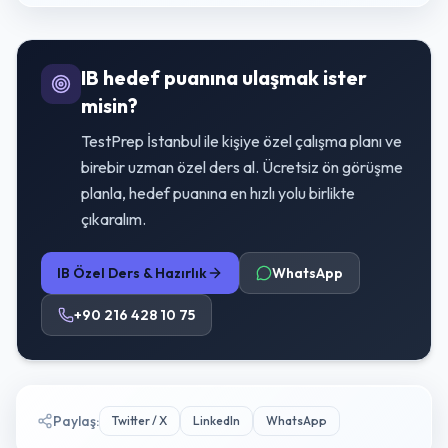
IB hedef puanına ulaşmak ister
misin?
TestPrep İstanbul ile kişiye özel çalışma planı ve
birebir uzman özel ders al. Ücretsiz ön görüşme
planla, hedef puanına en hızlı yolu birlikte
çıkaralım.
IB Özel Ders & Hazırlık
WhatsApp
+90 216 428 10 75
Paylaş
:
Twitter / X
LinkedIn
WhatsApp