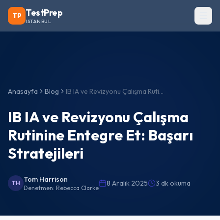
TestPrep
TP
ISTANBUL
Anasayfa
Blog
IB IA ve Revizyonu Çalışma Rutinine Entegre Et: Başarı Stratejileri
IB IA ve Revizyonu Çalışma
Rutinine Entegre Et: Başarı
Stratejileri
Tom Harrison
8 Aralık 2025
3 dk okuma
TH
Denetmen:
Rebecca Clarke