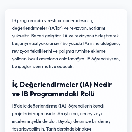
IB programında stresli bir dönemdesin. İç
değerlendirmeler (
IA
‘lar) ve revizyon, notlarını
yükseltir. Beceri geliştirir. IA ve revizyonu birleştirerek
başarıyı nasıl yakalarsın? Bu yazıda IA’nın ne olduğunu,
revizyon tekniklerini ve çalışma rutinine ekleme
yollarını basit adımlarla anlatacağım. IB öğrencisiysen,
bu ipuçları seni motive edecek.
İç Değerlendirmeler (IA) Nedir
ve IB Programındaki Rolü
IB’de iç değerlendirme (
IA
), öğrencilerin kendi
projelerini yapmasıdır. Araştırma, deney veya
inceleme şeklinde olur. Biyoloji dersinde bir deney
tasarlayabilirsin. Tarih dersinde bir olayı