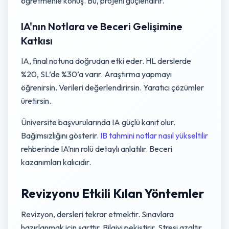
öğretmenle konuş. Bu, projeni güçlendirir.
IA'nın Notlara ve Beceri Gelişimine
Katkısı
IA, final notuna doğrudan etki eder. HL derslerde
%20, SL’de %30’a varır. Araştırma yapmayı
öğrenirsin. Verileri değerlendirirsin. Yaratıcı çözümler
üretirsin.
Üniversite başvurularında IA güçlü kanıt olur.
Bağımsızlığını gösterir.
IB tahmini notlar nasıl yükseltilir
rehberinde IA’nın rolü detaylı anlatılır. Beceri
kazanımları kalıcıdır.
Revizyonu Etkili Kılan Yöntemler
Revizyon, dersleri tekrar etmektir. Sınavlara
hazırlanmak için şarttır. Bilgiyi pekiştirir. Stresi azaltır.