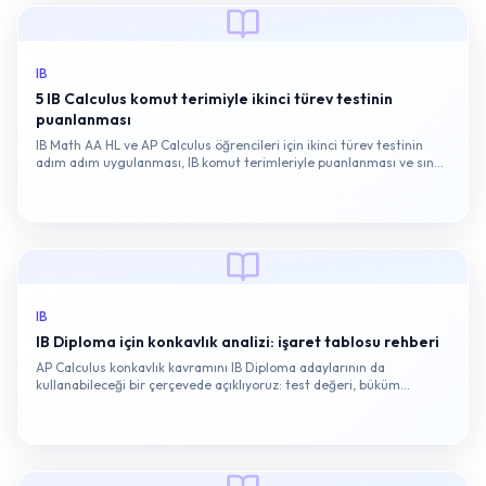
IB
5 IB Calculus komut terimiyle ikinci türev testinin
puanlanması
IB Math AA HL ve AP Calculus öğrencileri için ikinci türev testinin
adım adım uygulanması, IB komut terimleriyle puanlanması ve sınav
tipi tuzakları.
IB
IB Diploma için konkavlık analizi: işaret tablosu rehberi
AP Calculus konkavlık kavramını IB Diploma adaylarının da
kullanabileceği bir çerçevede açıklıyoruz: test değeri, büküm
noktası, işaret tablosu ve sınavda puan kazandıran yorumlama
adımları.