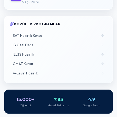
5 Ağu 2026
POPÜLER PROGRAMLAR
SAT Hazırlık Kursu
IB Özel Ders
IELTS Hazırlık
GMAT Kursu
A-Level Hazırlık
15.000+
%83
4.9
Öğrenci
Hedef Tutturma
Google Puanı