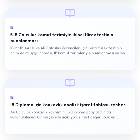
IB
5 IB Calculus komut terimiyle ikinci türev testinin
puanlanması
IB Math AA HL ve AP Calculus öğrencileri için ikinci türev testinin
adım adım uygulanması, IB komut terimleriyle puanlanması ve sınav
tipi tuzakları.
IB
IB Diploma için konkavlık analizi: işaret tablosu rehberi
AP Calculus konkavlık kavramını IB Diploma adaylarının da
kullanabileceği bir çerçevede açıklıyoruz: test değeri, büküm
noktası, işaret tablosu ve sınavda puan kazandıran yorumlama
adımları.