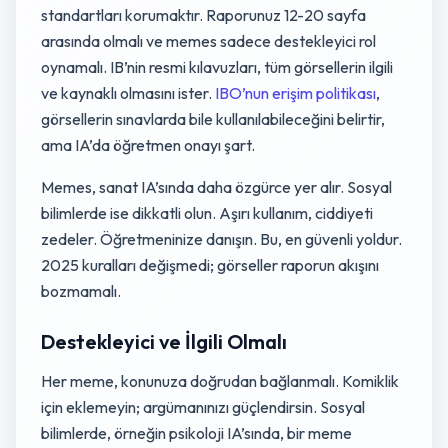
standartları korumaktır. Raporunuz 12-20 sayfa
arasında olmalı ve memes sadece destekleyici rol
oynamalı. IB’nin resmi kılavuzları, tüm görsellerin ilgili
ve kaynaklı olmasını ister.
IBO’nun erişim politikası
,
görsellerin sınavlarda bile kullanılabileceğini belirtir,
ama IA’da öğretmen onayı şart.
Memes, sanat IA’sında daha özgürce yer alır. Sosyal
bilimlerde ise dikkatli olun. Aşırı kullanım, ciddiyeti
zedeler. Öğretmeninize danışın. Bu, en güvenli yoldur.
2025 kuralları değişmedi; görseller raporun akışını
bozmamalı.
Destekleyici ve İlgili Olmalı
Her meme, konunuza doğrudan bağlanmalı. Komiklik
için eklemeyin; argümanınızı güçlendirsin. Sosyal
bilimlerde, örneğin psikoloji IA’sında, bir meme