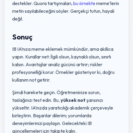
destekler. Quora tartışmaları,
bu örnekte
meme’lerin
metin sayılabileceğini söyler. Gerçekçi tutun, hayali
değil.
Sonuç
IB IA’nıza meme eklemek mümkündür, ama akıllıca
yapın. Kurallar net: İlgili olsun, kaynaklı olsun, sınırlı
kalsın. Avantajlar analiz gücünü artırır; riskler
profesyonelliği korur. Örnekler gösteriyor ki, doğru
kullanım not getirir.
Şimdi harekete geçin. Öğretmeninize sorun,
taslağınızı test edin. Bu,
yüksek not
şansınızı
yükseltir. IA’nızda yaratıcılığı akademik çerçeveyle
birleştirin. Başarılar dilerim; yorumlarda
deneyimlerinizi paylaşın. Gelecekteki IB
güncellemeleri için takipte kalın.