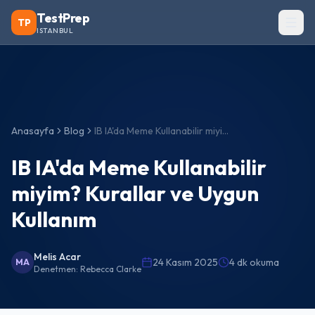
TestPrep
TP
ISTANBUL
Anasayfa
Blog
IB IA'da Meme Kullanabilir miyim? Kurallar ve Uygun Kullanım
IB IA'da Meme Kullanabilir
miyim? Kurallar ve Uygun
Kullanım
Melis Acar
24 Kasım 2025
4 dk okuma
MA
Denetmen:
Rebecca Clarke