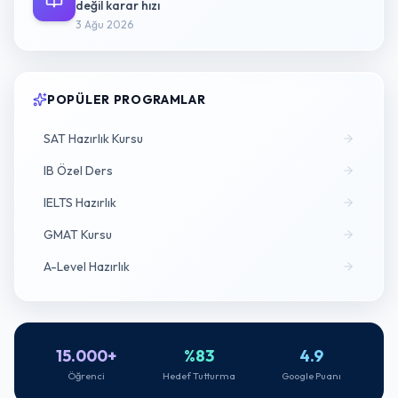
değil karar hızı
3 Ağu 2026
POPÜLER PROGRAMLAR
SAT Hazırlık Kursu
IB Özel Ders
IELTS Hazırlık
GMAT Kursu
A-Level Hazırlık
15.000+
%83
4.9
Öğrenci
Hedef Tutturma
Google Puanı