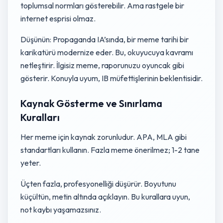
toplumsal normları gösterebilir. Ama rastgele bir
internet esprisi olmaz.
Düşünün: Propaganda IA’sında, bir meme tarihi bir
karikatürü modernize eder. Bu, okuyucuya kavramı
netleştirir. İlgisiz meme, raporunuzu oyuncak gibi
gösterir. Konuyla uyum, IB müfettişlerinin beklentisidir.
Kaynak Gösterme ve Sınırlama
Kuralları
Her meme için kaynak zorunludur. APA, MLA gibi
standartları kullanın. Fazla meme önerilmez; 1-2 tane
yeter.
Üçten fazla, profesyonelliği düşürür. Boyutunu
küçültün, metin altında açıklayın. Bu kurallara uyun,
not kaybı yaşamazsınız.