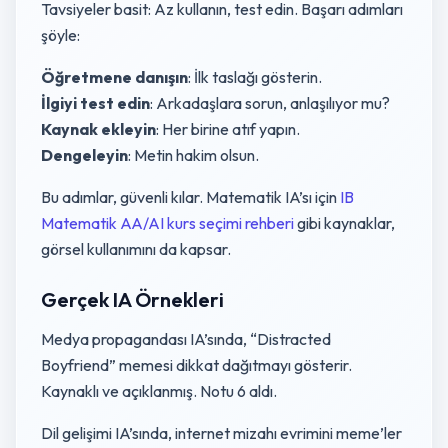
Tavsiyeler basit: Az kullanın, test edin. Başarı adımları
şöyle:
Öğretmene danışın
: İlk taslağı gösterin.
İlgiyi test edin
: Arkadaşlara sorun, anlaşılıyor mu?
Kaynak ekleyin
: Her birine atıf yapın.
Dengeleyin
: Metin hakim olsun.
Bu adımlar, güvenli kılar. Matematik IA’sı için
IB
Matematik AA/AI kurs seçimi rehberi
gibi kaynaklar,
görsel kullanımını da kapsar.
Gerçek IA Örnekleri
Medya propagandası IA’sında, “Distracted
Boyfriend” memesi dikkat dağıtmayı gösterir.
Kaynaklı ve açıklanmış. Notu 6 aldı.
Dil gelişimi IA’sında, internet mizahı evrimini meme’ler