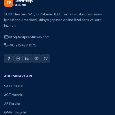
TestPrep
TP
ISTANBUL
2008'den beri SAT, IB, A-Level, IELTS ve 17+ uluslararası sınav
için İstanbul merkezli, dünya çapında online özel ders ve kurs
hizmeti.
info@testprepturkey.com
+90 216 428 1075
ABD SINAVLARI
SAT Hazırlık
ACT Hazırlık
AP Kursları
GMAT Hazırlık