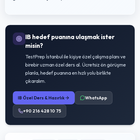
IB hedef puanına ulaşmak ister
misin?
TestPrep İstanbul ile kişiye özel çalışma planı ve
birebir uzman özel ders al. Ücretsiz ön görüşme
planla, hedef puanına en hızlı yolu birlikte
çıkaralım.
IB Özel Ders & Hazırlık
WhatsApp
+90 216 428 10 75