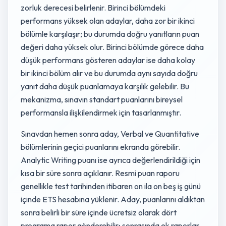
zorluk derecesi belirlenir. Birinci bölümdeki
performans yüksek olan adaylar, daha zor bir ikinci
bölümle karşılaşır; bu durumda doğru yanıtların puan
değeri daha yüksek olur. Birinci bölümde görece daha
düşük performans gösteren adaylar ise daha kolay
bir ikinci bölüm alır ve bu durumda aynı sayıda doğru
yanıt daha düşük puanlamaya karşılık gelebilir. Bu
mekanizma, sınavın standart puanlarını bireysel
performansla ilişkilendirmek için tasarlanmıştır.
Sınavdan hemen sonra aday, Verbal ve Quantitative
bölümlerinin geçici puanlarını ekranda görebilir.
Analytic Writing puanı ise ayrıca değerlendirildiği için
kısa bir süre sonra açıklanır. Resmi puan raporu
genellikle test tarihinden itibaren on ila on beş iş günü
içinde ETS hesabına yüklenir. Aday, puanlarını aldıktan
sonra belirli bir süre içinde ücretsiz olarak dört
programa rapor gönderebilir; sonrasında ek raporlar