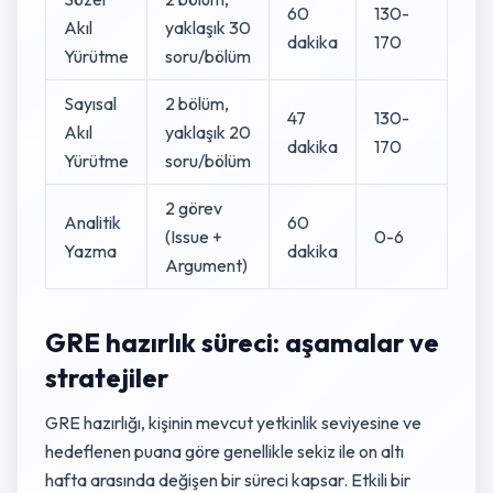
60
130-
Akıl
yaklaşık 30
dakika
170
Yürütme
soru/bölüm
Sayısal
2 bölüm,
47
130-
Akıl
yaklaşık 20
dakika
170
Yürütme
soru/bölüm
2 görev
Analitik
60
(Issue +
0-6
Yazma
dakika
Argument)
GRE hazırlık süreci: aşamalar ve
stratejiler
GRE hazırlığı, kişinin mevcut yetkinlik seviyesine ve
hedeflenen puana göre genellikle sekiz ile on altı
hafta arasında değişen bir süreci kapsar. Etkili bir