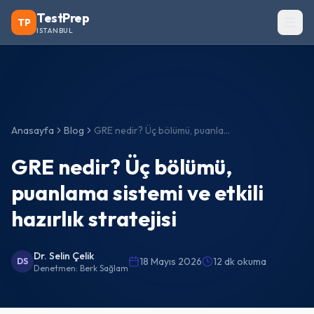
TestPrep
TP
ISTANBUL
Anasayfa
Blog
GRE nedir? Üç bölümü, puanlama sistemi ve etkili hazırlık stratejisi
GRE nedir? Üç bölümü,
puanlama sistemi ve etkili
hazırlık stratejisi
Dr. Selin Çelik
18 Mayıs 2026
12 dk okuma
DS
Denetmen:
Berk Sağlam