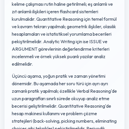
kelime çalışması rutin haline getirilmeli; eş anlamlı ve
zıt anlamlı ilişkileri içeren flashcard sistemleri
kurulmalıdır. Quantitative Reasoning için temel formül
ve kavram tekrarı yapılmalı; geometrik ilişkiler, olasılık
hesaplamaları ve istatistiksel yorumlama becerileri
pekiştirilmelidir. Analytic Writing için ise ISSUE ve
ARGUMENT görevlerinin değerlendirme kriterleri
incelenmeli ve örnek yüksek puanlı yazılar analiz
edilmelidir.
Üçüncü aşama, yoğun pratik ve zaman yönetimi
dönemidir. Bu aşamada her soru türü için ayrı ayrı
zamanlı pratik yapılmalı; özellikle Verbal Reasoning'de
uzun paragrafları sınırlı sürede okuyup analiz etme
becerisi geliştirilmelidir. Quantitative Reasoning'de
hesap makinesi kullanımı ve problem çözme
stratejileri (back-solving, picking numbers, eliminating
choices gibi teknikler) pekiştirilmelidir. Periyodik