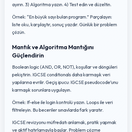
ayırın. 3) Algoritma yazın. 4) Test edin ve düzeltin.
Örnek: “En büyük sayı bulan program.” Parçalayın:
liste oku, karşılaştır, sonuç yazdır. Günlük bir problem
çözün.
Mantık ve Algoritma Mantığını
Güçlendirin
Boolean logic (AND, OR, NOT), koşullar ve döngüleri
pekiştirin. IGCSE conditionals daha karmaşık veri
yapılarına evrilir. Geçiş ipucu: IGCSE pseudocode’unu
karmaşık sorunlara uygulayın.
Örnek: If-else ile login kontrolü yazın. Loops ile veri
filtreleyin. Bu beceriler sınavlarda fark yaratır.
IGCSE revizyonu müfredatı anlamak, pratik yapmak
ve aktif hatırlamayla başlar. Problem çözme