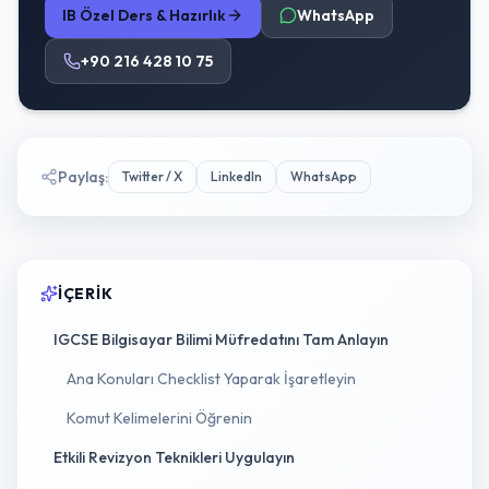
IB Özel Ders & Hazırlık
WhatsApp
+90 216 428 10 75
Paylaş
:
Twitter / X
LinkedIn
WhatsApp
İÇERIK
IGCSE Bilgisayar Bilimi Müfredatını Tam Anlayın
Ana Konuları Checklist Yaparak İşaretleyin
Komut Kelimelerini Öğrenin
Etkili Revizyon Teknikleri Uygulayın