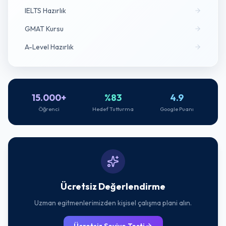
IELTS Hazırlık
GMAT Kursu
A-Level Hazırlık
15.000+
%83
4.9
Öğrenci
Hedef Tutturma
Google Puanı
Ücretsiz Değerlendirme
Uzman egitmenlerimizden kişisel çalışma plani alın.