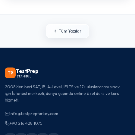
Tüm Yazılar
TestPrep
TP
ISTANBUL
2008'den beri SAT, IB, A-Level, IELTS ve 17+ uluslararası sınav
için İstanbul merkezli, dünya çapında online özel ders ve kurs
hizmeti.
info@testprepturkey.com
+90 216 428 1075