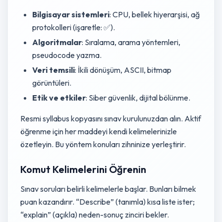
Bilgisayar sistemleri
: CPU, bellek hiyerarşisi, ağ
protokolleri (işaretle: ✅).
Algoritmalar
: Sıralama, arama yöntemleri,
pseudocode yazma.
Veri temsili
: İkili dönüşüm, ASCII, bitmap
görüntüleri.
Etik ve etkiler
: Siber güvenlik, dijital bölünme.
Resmi syllabus kopyasını sınav kurulunuzdan alın. Aktif
öğrenme için her maddeyi kendi kelimelerinizle
özetleyin. Bu yöntem konuları zihninize yerleştirir.
Komut Kelimelerini Öğrenin
Sınav soruları belirli kelimelerle başlar. Bunları bilmek
puan kazandırır. “Describe” (tanımla) kısa liste ister;
“explain” (açıkla) neden-sonuç zinciri bekler.