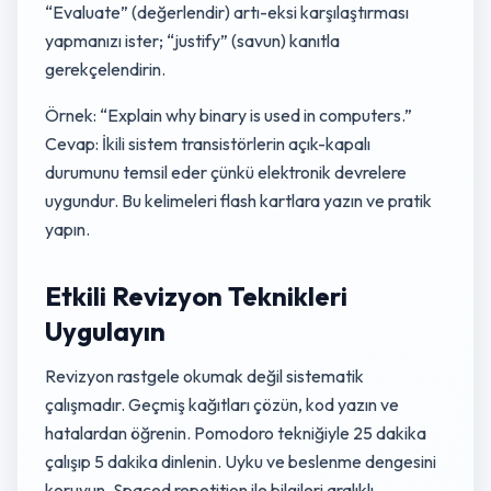
“Evaluate” (değerlendir) artı-eksi karşılaştırması
yapmanızı ister; “justify” (savun) kanıtla
gerekçelendirin.
Örnek: “Explain why binary is used in computers.”
Cevap: İkili sistem transistörlerin açık-kapalı
durumunu temsil eder çünkü elektronik devrelere
uygundur. Bu kelimeleri flash kartlara yazın ve pratik
yapın.
Etkili Revizyon Teknikleri
Uygulayın
Revizyon rastgele okumak değil sistematik
çalışmadır. Geçmiş kağıtları çözün, kod yazın ve
hatalardan öğrenin. Pomodoro tekniğiyle 25 dakika
çalışıp 5 dakika dinlenin. Uyku ve beslenme dengesini
koruyun. Spaced repetition ile bilgileri aralıklı