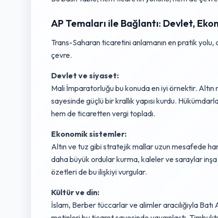
AP Temaları ile Bağlantı: Devlet, Eko
Trans-Saharan ticaretini anlamanın en pratik yolu, 
çevre.
Devlet ve siyaset:
Mali İmparatorluğu bu konuda en iyi örnektir. Altı
sayesinde güçlü bir krallık yapısı kurdu. Hükümdarla
hem de ticaretten vergi topladı.
Ekonomik sistemler:
Altın ve tuz gibi stratejik mallar uzun mesafede hare
daha büyük ordular kurma, kaleler ve saraylar inşa 
özetleri de bu ilişkiyi vurgular.
Kültür ve din:
İslam, Berber tüccarlar ve alimler aracılığıyla Batı
metinleri bu ticaret sayesinde yaygınlaştı. Timbukt