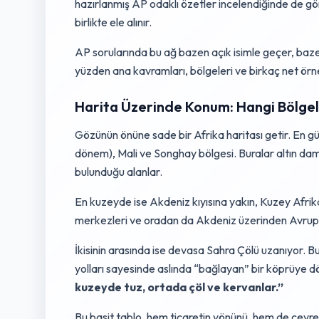
hazırlanmış AP odaklı özetler incelendiğinde de göre
birlikte ele alınır.
AP sorularında bu ağ bazen açık isimle geçer, bazen
yüzden ana kavramları, bölgeleri ve birkaç net örne
Harita Üzerinde Konum: Hangi Bölge
Gözünün önüne sade bir Afrika haritası getir. En gü
dönem), Mali ve Songhay bölgesi. Buralar altın damarl
bulunduğu alanlar.
En kuzeyde ise Akdeniz kıyısına yakın, Kuzey Afrika 
merkezleri ve oradan da Akdeniz üzerinden Avrupa 
İkisinin arasında ise devasa Sahra Çölü uzanıyor. B
yolları sayesinde aslında “bağlayan” bir köprüye dö
kuzeyde tuz, ortada çöl ve kervanlar.”
Bu basit tablo, hem ticaretin yönünü, hem de çevres