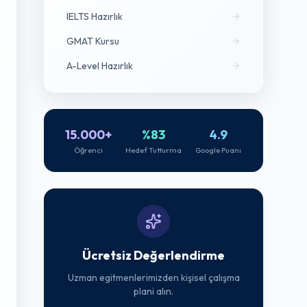
IELTS Hazırlık
GMAT Kursu
A-Level Hazırlık
15.000+
%83
4.9
Öğrenci
Hedef Tutturma
Google Puanı
Ücretsiz Değerlendirme
Uzman egitmenlerimizden kişisel çalışma
plani alın.