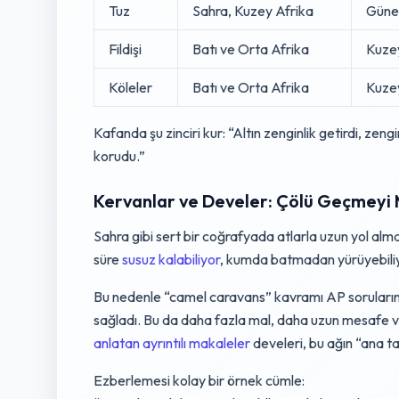
Tuz
Sahra, Kuzey Afrika
Güney
Fildişi
Batı ve Orta Afrika
Kuzey
Köleler
Batı ve Orta Afrika
Kuze
Kafanda şu zinciri kur: “Altın zenginlik getirdi, zeng
korudu.”
Kervanlar ve Develer: Çölü Geçmeyi 
Sahra gibi sert bir coğrafyada atlarla uzun yol al
süre
susuz kalabiliyor
, kumda batmadan yürüyebiliyo
Bu nedenle “camel caravans” kavramı AP soruların
sağladı. Bu da daha fazla mal, daha uzun mesafe v
anlatan ayrıntılı makaleler
develeri, bu ağın “ana taş
Ezberlemesi kolay bir örnek cümle: