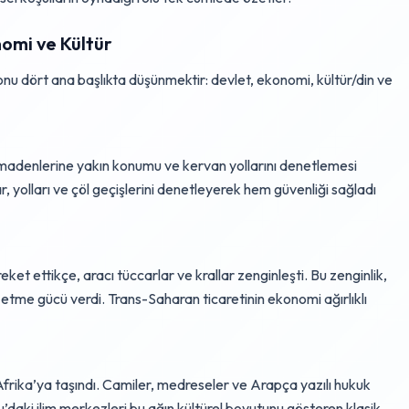
nomi ve Kültür
onu dört ana başlıkta düşünmektir: devlet, ekonomi, kültür/din ve
n madenlerine yakın konumu ve kervan yollarını denetlemesi
r, yolları ve çöl geçişlerini denetleyerek hem güvenliği sağladı
ket ettikçe, aracı tüccarlar ve krallar zenginleşti. Bu zenginlik,
etme gücü verdi. Trans-Saharan ticaretinin ekonomi ağırlıklı
 Afrika’ya taşındı. Camiler, medreseler ve Arapça yazılı hukuk
u’daki ilim merkezleri bu ağın kültürel boyutunu gösteren klasik