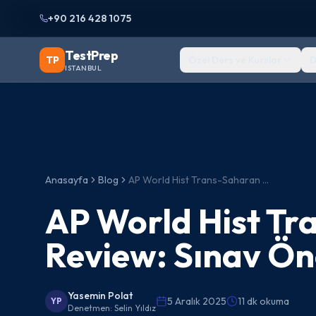
+90 216 428 1075
TestPrep
TP
Özel Ders ve Kurslar
D
ISTANBUL
Anasayfa
Blog
AP World Hist Trans-Saharan Trade Review: Sınav Öncesi Özet
AP World Hist Tr
Review: Sınav Ön
Yasemin Polat
5 Aralık 2025
11 dk okuma
YP
Denetmen:
Selin Yıldız