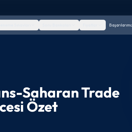
eneme Sınavları
Soru Bankaları
Fiyatlar
Başarılarımı
ans-Saharan Trade
cesi Özet