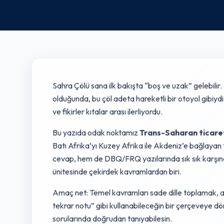
Sahra Çölü sana ilk bakışta “boş ve uzak” gelebil
olduğunda, bu çöl adeta hareketli bir otoyol gibiydi.
ve fikirler kıtalar arası ilerliyordu.
Bu yazıda odak noktamız
Trans-Saharan ticare
Batı Afrika’yı Kuzey Afrika ile Akdeniz’e bağlayan 
cevap, hem de DBQ/FRQ yazılarında sık sık karşın
ünitesinde çekirdek kavramlardan biri.
Amaç net: Temel kavramları sade dille toplamak, ak
tekrar notu” gibi kullanabileceğin bir çerçeveye d
sorularında doğrudan tanıyabilesin.