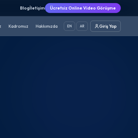
Blog
İletişim
Ücretsiz Online Video Görüşme
z
Kadromuz
Hakkımızda
Giriş Yap
EN
AR