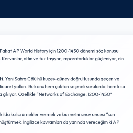
ir. Fakat AP World History için 1200-1450 dönemi söz konusu
 Kervanlar, altın ve tuz taşıyor, imparatorluklar güçleniyor, din
ti
. Yani Sahra Çölü’nü kuzey-güney doğrultusunda geçen ve
ticaret yolları. Bu konu hem çoktan seçmeli sorularda, hem kısa
a çıkıyor. Özellikle “Networks of Exchange, 1200-1450”
ılda kalıcı örnekler vermek ve bu metni sınav öncesi “son
önüştürmek. İngilizce kavramları da yanında vereceğim ki AP