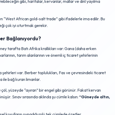
bileceğin gibi, haritalar, kervanlar, mallar ve dinî yayılma
 “West African gold-salt trade” gibi ifadelerle ima edilir. Bu
ği çok iyi oturtmak gerekir.
ler Bağlanıyordu?
ney tarafta Batı Afrika krallıkları var: Gana (daha erken
arının, tarım alanlarının ve önemli iç ticaret şehirlerinin
şehirleri var. Berber toplulukları, Fas ve çevresindeki ticaret
ile bağ kuran limanlar.
u çöl, yüzeyde “ayıran” bir engel gibi görünür. Fakat kervan
nüşür. Sınav sırasında aklında şu cümle kalsın:
“Güneyde altın,
el koşulların oynadığı rolü tek cümlede özetler.