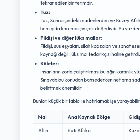
tekrar edilen bir terimdir.
Tuz:
Tuz, Sahra içindeki madenlerden ve Kuzey Afrika
hem gıda koruma için çok değerliydi. Bu yüzden “a
Fildişi ve diğer lüks mallar:
Fildişi, süs eşyaları, silah kabzaları ve sanat e
kaynağı değil, lüks mal tedarikçisi haline getirdi.
Köleler:
İnsanların zorla çalıştırılması bu ağın karanlık yü
Sınavda bu konudan bahsederken net ama sade bir
belirtmek önemlidir.
Bunları küçük bir tablo ile hatırlamak işe yarayabilir
Mal
Ana Kaynak Bölge
Gidi
Altın
Batı Afrika
Kuzey