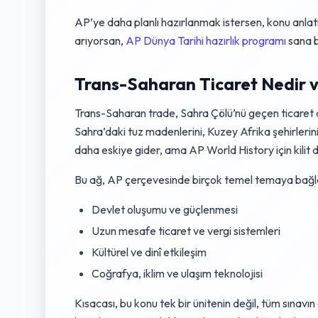
AP’ye daha planlı hazırlanmak istersen, konu anlatım
arıyorsan,
AP Dünya Tarihi hazırlık programı
sana b
Trans-Saharan Ticaret Nedir 
Trans-Saharan trade, Sahra Çölü’nü geçen ticaret ağl
Sahra’daki tuz madenlerini, Kuzey Afrika şehirlerin
daha eskiye gider, ama AP World History için kilit
Bu ağ, AP çerçevesinde birçok temel temaya bağla
Devlet oluşumu ve güçlenmesi
Uzun mesafe ticaret ve vergi sistemleri
Kültürel ve dinî etkileşim
Coğrafya, iklim ve ulaşım teknolojisi
Kısacası, bu konu tek bir ünitenin değil, tüm sınavın