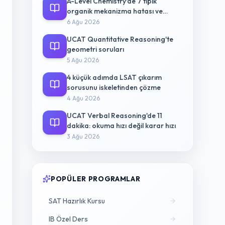
A-Level Chemistry'de 7 tipik
organik mekanizma hatası ve
düzeltme yolu
6 Ağu 2026
UCAT Quantitative Reasoning'te
geometri soruları
5 Ağu 2026
4 küçük adımda LSAT çıkarım
sorusunu iskeletinden çözme
4 Ağu 2026
UCAT Verbal Reasoning'de 11
dakika: okuma hızı değil karar hızı
3 Ağu 2026
POPÜLER PROGRAMLAR
SAT Hazırlık Kursu
IB Özel Ders