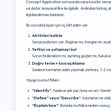
Concept Application sorusunda sana kısa bir senaryo
ya da bir anayasal ilke ile ilgilidir. Ardından birka
ilişkilendirmen beklenir.
Bu soruda başarı için üç kilit adım var:
Aktörleri belirle
Senaryoda kim var: Başkan mı, Kongre mi, eyal
Yetkiyi ve çatışmayı bul
Sorun federalizm mi, ayrılmış güçler mi, hukuk
Doğru terim + kısa açıklama
Sadece kavramın adını yazmak yetmez, 1–2 cüml
Yaygın komut fiilleri:
“Identify”
: Sadece adı yaz, kısa ve net. Gene
“Define” veya “Describe”
: Kavramın ne olduğ
“Explain how”
: Burada mutlaka neden-sonuç i