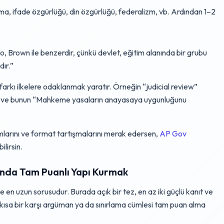
uma, ifade özgürlüğü, din özgürlüğü, federalizm, vb. Ardından 1–2
o, Brown ile benzerdir, çünkü devlet, eğitim alanında bir grubu
ır.”
farkı ilkelere odaklanmak yaratır. Örneğin “judicial review”
 ve bunun “Mahkeme yasaların anayasaya uygunluğunu
larını ve format tartışmalarını merak edersen,
AP Gov
ilirsin.
nda Tam Puanlı Yapı Kurmak
en uzun sorusudur. Burada açık bir tez, en az iki güçlü kanıt ve
a kısa bir karşı argüman ya da sınırlama cümlesi tam puan alma