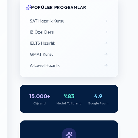
POPÜLER PROGRAMLAR
SAT Hazırlık Kursu
IB Özel Ders
IELTS Hazırlık
GMAT Kursu
A-Level Hazırlık
15.000+
%83
4.9
Öğrenci
Hedef Tutturma
Google Puanı