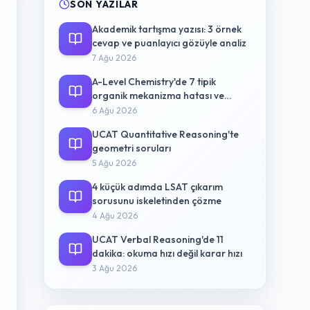
SON YAZILAR
Akademik tartışma yazısı: 3 örnek
cevap ve puanlayıcı gözüyle analiz
7 Ağu 2026
A-Level Chemistry'de 7 tipik
organik mekanizma hatası ve
düzeltme yolu
6 Ağu 2026
UCAT Quantitative Reasoning'te
geometri soruları
5 Ağu 2026
4 küçük adımda LSAT çıkarım
sorusunu iskeletinden çözme
4 Ağu 2026
UCAT Verbal Reasoning'de 11
dakika: okuma hızı değil karar hızı
3 Ağu 2026