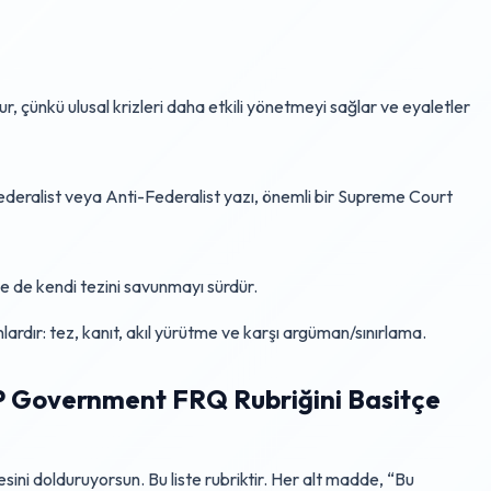
 çünkü ulusal krizleri daha etkili yönetmeyi sağlar ve eyaletler
deralist veya Anti-Federalist yazı, önemli bir Supreme Court
ine de kendi tezini savunmayı sürdür.
ardır: tez, kanıt, akıl yürütme ve karşı argüman/sınırlama.
P Government FRQ Rubriğini Basitçe
sini dolduruyorsun. Bu liste rubriktir. Her alt madde, “Bu