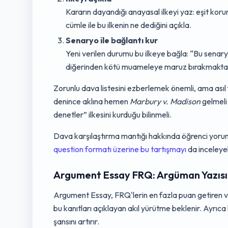
Kararın dayandığı anayasal ilkeyi yaz: eşit kor
cümle ile bu ilkenin ne dediğini açıkla.
Senaryo ile bağlantı kur
Yeni verilen durumu bu ilkeye bağla: “Bu senary
diğerinden kötü muameleye maruz bırakmaktad
Zorunlu dava listesini ezberlemek önemli, ama asıl 
denince aklına hemen
Marbury v. Madison
gelmeli
denetler” ilkesini kurduğu bilinmeli.
Dava karşılaştırma mantığı hakkında öğrenci yorum
question formatı üzerine bu tartışmayı
da inceleyeb
Argument Essay FRQ: Argüman Yazısı
Argument Essay, FRQ'lerin en fazla puan getiren ve 
bu kanıtları açıklayan akıl yürütme beklenir. Ayrıc
şansını artırır.