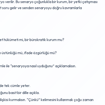
 verilir. Bu senaryo çoğunlukla bir kurum, bir yetki çatışması
ç alt soru gelir ve senden senaryoyu doğru kavramlarla
et hükümeti mi, bir bürokratik kurum mu?
un üstünlüğü mü, ifade özgürlüğü mü?
e ile “senaryoya nasıl uyduğunu” açıklamalısın.
lde tek cümle yeter.
unu basit bir dille açıkla.
lişkisi kurmalısın. “Çünkü” kelimesini kullanmak çoğu zaman