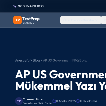
+90 216 428 1075
TestPrep
TP
Özel Ders ve Kurslar
D
ISTANBUL
Anasayfa
Blog
AP US Government FRQ Bölümünde Mükemmel Yazı Yazma Rehberi
AP US Governme
Mükemmel Yazı Y
Yasemin Polat
8 Aralık 2025
11 dk okuma
YP
Denetmen:
Selin Yıldız