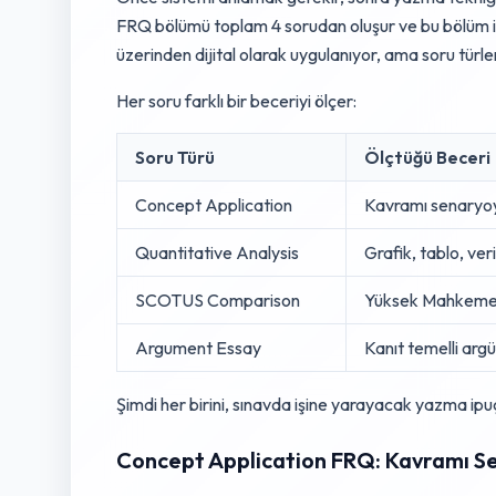
FRQ bölümü toplam 4 sorudan oluşur ve bu bölüm iç
üzerinden dijital olarak uygulanıyor, ama soru türleri
Her soru farklı bir beceriyi ölçer:
Soru Türü
Ölçtüğü Beceri
Concept Application
Kavramı senaryo
Quantitative Analysis
Grafik, tablo, ve
SCOTUS Comparison
Yüksek Mahkeme k
Argument Essay
Kanıt temelli ar
Şimdi her birini, sınavda işine yarayacak yazma ipuçl
Concept Application FRQ: Kavramı 