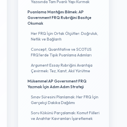
Yazısında Tam Puanlı Yapı Kurmak
Puanlama Mantığını Bilmek: AP
Government FRQ Rubriğini Basitçe
Okumak
Her FRQ İçin Ortak Ölçütler: Doğruluk,
Netlik ve Bağlantı
Concept, Quantitative ve SCOTUS
FRQ'lerde Tipik Puanlama Adımları
Argument Essay Rubriğini Avantaja
Çevirmek: Tez, Kanıt, Akıl Yürütme
Mükemmel AP Government FRQ
Yazmak İçin Adım Adım Strateji
Sınav Süresini Planlamak: Her FRQ İçin
Gerçekçi Dakika Dağılımı
Soru Kökünü Parçalamak: Komut Fiilleri
ve Anahtar Kavramları İşaretlemek