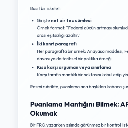
Basit bir iskelet:
Girişte
net bir tez cümlesi
Örnek format: “Federal gücün artması olumludur,
arası eşitsizliği azaltır.”
İki kanıt paragrafı
Her paragrafta bir örnek: Anayasa maddesi, Fe
davası ya da tarihsel bir politika örneği.
Kısa karşı argüman veya sınırlama
Karşı tarafın mantıklı bir noktasını kabul edip y
Resmi rubrikte, puanlama ana başlıkları kabaca şunl
Puanlama Mantığını Bilmek: A
Okumak
Bir FRQ yazarken aslında görünmez bir kontrol liste