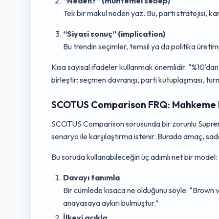
“Neden?” (muhtemel sebep)
Tek bir makul neden yaz. Bu, parti stratejisi, kamp
“Siyasi sonuç” (implication)
Bu trendin seçimler, temsil ya da politika üretim
Kısa sayısal ifadeler kullanmak önemlidir: “%10'dan 
birleştir: seçmen davranışı, parti kutuplaşması, t
SCOTUS Comparison FRQ: Mahkeme Dav
SCOTUS Comparison sorusunda bir zorunlu Supreme
senaryo ile karşılaştırma istenir. Burada amaç, sad
Bu soruda kullanabileceğin üç adımlı net bir model:
Davayı tanımla
Bir cümlede kısaca ne olduğunu söyle: “Brown v.
anayasaya aykırı bulmuştur.”
İlkeyi açıkla