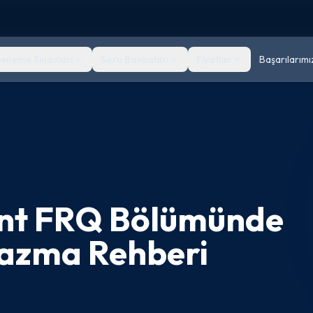
eneme Sınavları
Soru Bankaları
Fiyatlar
Başarılarımı
nt FRQ Bölümünde
azma Rehberi