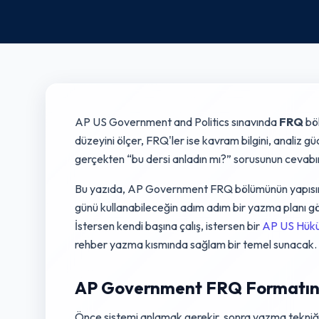
AP US Government and Politics sınavında
FRQ
böl
düzeyini ölçer, FRQ'ler ise kavram bilgini, analiz 
gerçekten “bu dersi anladın mı?” sorusunun cevabını
Bu yazıda, AP Government FRQ bölümünün yapısını 
günü kullanabileceğin adım adım bir yazma planı gö
İstersen kendi başına çalış, istersen bir
AP US Hüküm
rehber yazma kısmında sağlam bir temel sunacak.
AP Government FRQ Formatını 
Önce sistemi anlamak gerekir, sonra yazma tekniği