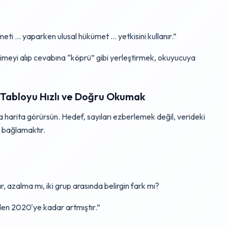
eti … yaparken ulusal hükümet … yetkisini kullanır.”
meyi alıp cevabına “köprü” gibi yerleştirmek, okuyucuya
 Tabloyu Hızlı ve Doğru Okumak
 harita görürsün. Hedef, sayıları ezberlemek değil, verideki
 bağlamaktır.
ar, azalma mı, iki grup arasında belirgin fark mı?
en 2020'ye kadar artmıştır.”