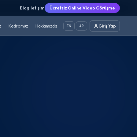
Blog
İletişim
Ücretsiz Online Video Görüşme
z
Kadromuz
Hakkımızda
Giriş Yap
EN
AR