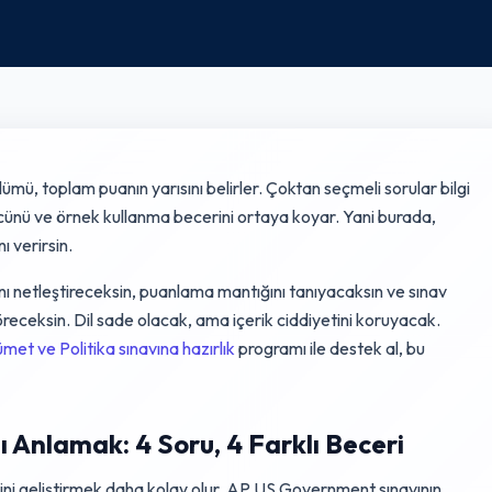
ümü, toplam puanın yarısını belirler. Çoktan seçmeli sorular bilgi
gücünü ve örnek kullanma becerini ortaya koyar. Yani burada,
 verirsin.
netleştireceksin, puanlama mantığını tanıyacaksın ve sınav
receksin. Dil sade olacak, ama içerik ciddiyetini koruyacak.
et ve Politika sınavına hazırlık
programı ile destek al, bu
Anlamak: 4 Soru, 4 Farklı Beceri
ni geliştirmek daha kolay olur. AP US Government sınavının