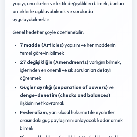
yapıyı, ana ilkeleri ve kritik değişiklikleri bilmek, bunları
örneklerle açıklayabilmek ve sorularda
uygulayabilmektir.
Genel hedefler şöyle özetlenebilir:
7 madde (Articles)
yapısını ve her maddenin
temel görevini bilmek
27 değişikliğin (Amendments)
varlığını bilmek,
içlerinden en önemli ve sık sorulanları detaylı
öğrenmek
Güçler ayrılığı (separation of powers)
ve
denge-denetim (checks and balances)
ilişkisini net kavramak
Federalizm
, yani ulusal hükümet ile eyaletler
arasındaki güç paylaşımını anlayacak kadar örnek
bilmek