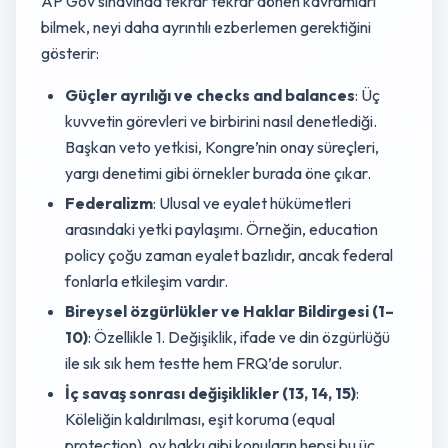
AP Gov sınavında tekrar tekrar dönen kavramları
bilmek, neyi daha ayrıntılı ezberlemen gerektiğini
gösterir:
Güçler ayrılığı ve checks and balances
: Üç
kuvvetin görevleri ve birbirini nasıl denetlediği.
Başkan veto yetkisi, Kongre’nin onay süreçleri,
yargı denetimi gibi örnekler burada öne çıkar.
Federalizm
: Ulusal ve eyalet hükümetleri
arasındaki yetki paylaşımı. Örneğin, education
policy çoğu zaman eyalet bazlıdır, ancak federal
fonlarla etkileşim vardır.
Bireysel özgürlükler ve Haklar Bildirgesi (1–
10)
: Özellikle 1. Değişiklik, ifade ve din özgürlüğü
ile sık sık hem testte hem FRQ’de sorulur.
İç savaş sonrası değişiklikler (13, 14, 15)
:
Köleliğin kaldırılması, eşit koruma (equal
protection), oy hakkı gibi konuların hepsi bu üç