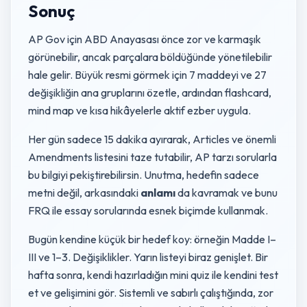
Sonuç
AP Gov için ABD Anayasası önce zor ve karmaşık
görünebilir, ancak parçalara böldüğünde yönetilebilir
hale gelir. Büyük resmi görmek için 7 maddeyi ve 27
değişikliğin ana gruplarını özetle, ardından flashcard,
mind map ve kısa hikâyelerle aktif ezber uygula.
Her gün sadece 15 dakika ayırarak, Articles ve önemli
Amendments listesini taze tutabilir, AP tarzı sorularla
bu bilgiyi pekiştirebilirsin. Unutma, hedefin sadece
metni değil, arkasındaki
anlamı
da kavramak ve bunu
FRQ ile essay sorularında esnek biçimde kullanmak.
Bugün kendine küçük bir hedef koy: örneğin Madde I–
III ve 1–3. Değişiklikler. Yarın listeyi biraz genişlet. Bir
hafta sonra, kendi hazırladığın mini quiz ile kendini test
et ve gelişimini gör. Sistemli ve sabırlı çalıştığında, zor