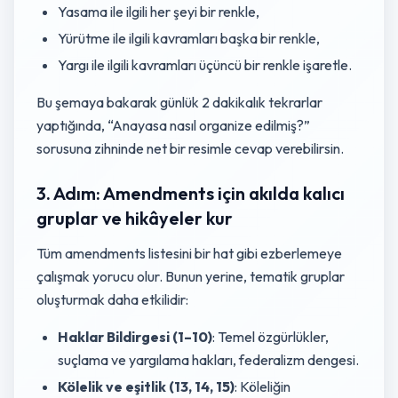
Yasama ile ilgili her şeyi bir renkle,
Yürütme ile ilgili kavramları başka bir renkle,
Yargı ile ilgili kavramları üçüncü bir renkle işaretle.
Bu şemaya bakarak günlük 2 dakikalık tekrarlar
yaptığında, “Anayasa nasıl organize edilmiş?”
sorusuna zihninde net bir resimle cevap verebilirsin.
3. Adım: Amendments için akılda kalıcı
gruplar ve hikâyeler kur
Tüm amendments listesini bir hat gibi ezberlemeye
çalışmak yorucu olur. Bunun yerine, tematik gruplar
oluşturmak daha etkilidir:
Haklar Bildirgesi (1–10)
: Temel özgürlükler,
suçlama ve yargılama hakları, federalizm dengesi.
Kölelik ve eşitlik (13, 14, 15)
: Köleliğin