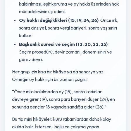
kaldırılması, eşit koruma ve oy hakkı üzerinden hak
mücadelesinin üç adımı.
Oy hakkı değişiklikleri (15, 19, 24, 26)
: Önce ırk,
sonra cinsiyet, sonra vergi bariyeri, sonra yaş sınırı
kalkar.
Başkanlık süresi ve seçim (12, 20, 22, 25)
:
Seçim prosedürü, devir zamanı, dönem sınırı ve
görev devri.
Her grup için kısa bir hikâye ya da senaryo yaz.
Örneğin oy hakkı için bir zaman çizgisi:
“Önce ırka bakılmadan oy (15), sonra kadınlar
devreye girer (19), sonra para bariyeri düşer (24), en
sonunda gençler 18 yaşında sandığa gider (26).”
Bu tip mini hikâyeler, kuru rakamlardan daha kolay
akılda kalır. İstersen, İngilizce çalışma yapan