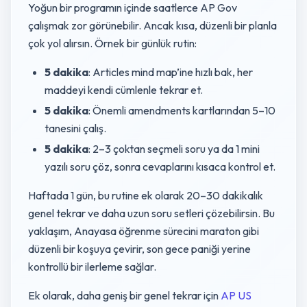
Yoğun bir programın içinde saatlerce AP Gov
çalışmak zor görünebilir. Ancak kısa, düzenli bir planla
çok yol alırsın. Örnek bir günlük rutin:
5 dakika
: Articles mind map’ine hızlı bak, her
maddeyi kendi cümlenle tekrar et.
5 dakika
: Önemli amendments kartlarından 5–10
tanesini çalış.
5 dakika
: 2–3 çoktan seçmeli soru ya da 1 mini
yazılı soru çöz, sonra cevaplarını kısaca kontrol et.
Haftada 1 gün, bu rutine ek olarak 20–30 dakikalık
genel tekrar ve daha uzun soru setleri çözebilirsin. Bu
yaklaşım, Anayasa öğrenme sürecini maraton gibi
düzenli bir koşuya çevirir, son gece paniği yerine
kontrollü bir ilerleme sağlar.
Ek olarak, daha geniş bir genel tekrar için
AP US