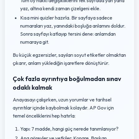
Tüm oy hakkı değişikliklerini tek sayfada yan yana
yaz, altına kendi zaman çizelgeni ekle.
Kısa mini quizler hazırla. Bir sayfaya sadece
numaraları yaz, yanındaki boşluğa anlamını doldur.
Sonra sayfayı katlayıp tersini dene: anlamdan
numaraya git.
Bu küçük egzersizler, sayıları soyut etiketler olmaktan
çıkarır, anlam yüklediğin işaretlere dönüştürür.
Çok fazla ayrıntıya boğulmadan sınav
odaklı kalmak
Anayasayı çalışırken, uzun yorumlar ve tarihsel
ayrıntılar içinde kaybolmak kolaydır. AP Gov için
temel önceliklerini hep hatırla:
Yapı: 7 madde, hangi güç nerede tanımlanıyor?
Ana görevler ve yetkiler: Kongre, Başkan,