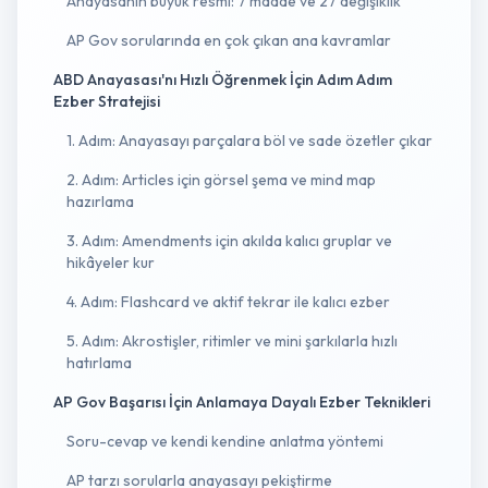
Anayasanın büyük resmi: 7 madde ve 27 değişiklik
AP Gov sorularında en çok çıkan ana kavramlar
ABD Anayasası'nı Hızlı Öğrenmek İçin Adım Adım
Ezber Stratejisi
1. Adım: Anayasayı parçalara böl ve sade özetler çıkar
2. Adım: Articles için görsel şema ve mind map
hazırlama
3. Adım: Amendments için akılda kalıcı gruplar ve
hikâyeler kur
4. Adım: Flashcard ve aktif tekrar ile kalıcı ezber
5. Adım: Akrostişler, ritimler ve mini şarkılarla hızlı
hatırlama
AP Gov Başarısı İçin Anlamaya Dayalı Ezber Teknikleri
Soru-cevap ve kendi kendine anlatma yöntemi
AP tarzı sorularla anayasayı pekiştirme