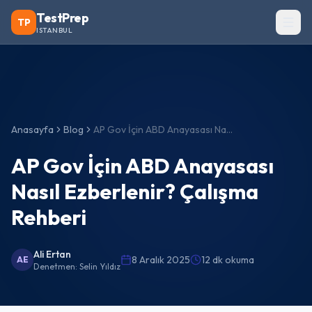
TestPrep
TP
ISTANBUL
Anasayfa
Blog
AP Gov İçin ABD Anayasası Nasıl Ezberlenir? Çalışma Rehberi
AP Gov İçin ABD Anayasası
Nasıl Ezberlenir? Çalışma
Rehberi
Ali Ertan
8 Aralık 2025
12 dk okuma
AE
Denetmen:
Selin Yıldız