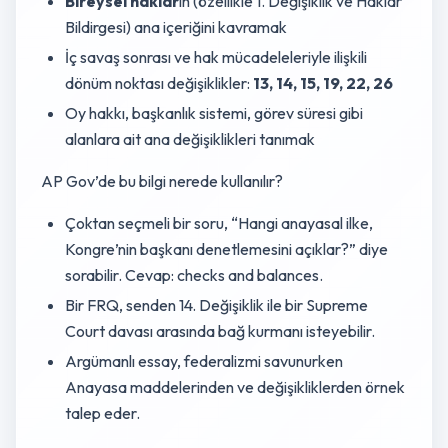
Bireysel haklar
ın (özellikle 1. Değişiklik ve Haklar
Bildirgesi) ana içeriğini kavramak
İç savaş sonrası ve hak mücadeleleriyle ilişkili
dönüm noktası değişiklikler:
13, 14, 15, 19, 22, 26
Oy hakkı, başkanlık sistemi, görev süresi gibi
alanlara ait ana değişiklikleri tanımak
AP Gov’de bu bilgi nerede kullanılır?
Çoktan seçmeli bir soru, “Hangi anayasal ilke,
Kongre’nin başkanı denetlemesini açıklar?” diye
sorabilir. Cevap: checks and balances.
Bir FRQ, senden 14. Değişiklik ile bir Supreme
Court davası arasında bağ kurmanı isteyebilir.
Argümanlı essay, federalizmi savunurken
Anayasa maddelerinden ve değişikliklerden örnek
talep eder.