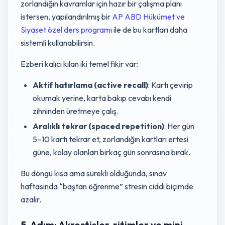
zorlandığın kavramlar için hazır bir çalışma planı
istersen, yapılandırılmış bir
AP ABD Hükümet ve
Siyaset özel ders programı
ile de bu kartları daha
sistemli kullanabilirsin.
Ezberi kalıcı kılan iki temel fikir var:
Aktif hatırlama (active recall)
: Kartı çevirip
okumak yerine, karta bakıp cevabı kendi
zihninden üretmeye çalış.
Aralıklı tekrar (spaced repetition)
: Her gün
5–10 kartı tekrar et, zorlandığın kartları ertesi
güne, kolay olanları birkaç gün sonrasına bırak.
Bu döngü kısa ama sürekli olduğunda, sınav
haftasında “baştan öğrenme” stresin ciddi biçimde
azalır.
5. Adım: Akrostişler, ritimler ve mini