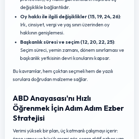
değişiklikle bağlantılıdır.
Oy hakkı ile ilgili değişiklikler (15, 19, 24, 26)
:
Irk, cinsiyet, vergi ve yaş sınırı üzerinden oy
hakkının genişlemesi.
Başkanlık süresi ve seçim (12, 20, 22, 25)
:
Seçim süreci, yemin zamanı, dönem sınırlaması ve
başkanlık yetkisinin devri konularını kapsar.
Bu kavramlar, hem çoktan seçmeli hem de yazılı
sorulara doğrudan malzeme sağlar.
ABD Anayasası'nı Hızlı
Öğrenmek İçin Adım Adım Ezber
Stratejisi
Verimi yüksek bir plan, üç katmanlı çalışmayı içerir:
önce yapıyı ve büyük resmi gör, sonra aktif ezber yap,