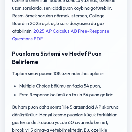
özellikle önemlidir. Sadece sonucu yazmak, özellikle
uzun sorularda, seni ciddi puan kaybına götürebilir.
Resmi örnek soruları görmek istersen, College
Board’ın 2025 açık uçlu soru dosyasına da göz
atabilirsin:
2025 AP Calculus AB Free-Response
Questions PDF
.
Puanlama Sistemi ve Hedef Puan
Belirleme
Toplam sınav puanın 108 üzerinden hesaplanır:
Multiple Choice bölümü en fazla 54 puan,
Free Response bölümü en fazla 54 puan getirir.
Bu ham puan daha sonra 1 ile 5 arasındaki AP skoruna
dönüştürülür. Her yıl kesme puanları küçük farklılıklar
gösterse de, kabaca yüzde 60 civarında bir net,
birçok yıl 5 almaya yetebilmektedir. Bu, özellikle