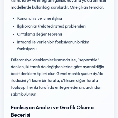
kısmı, türev ve integralin günlük hayatta ya da bilimsel
modellerde kullanıldığı sorulardır. Öne çıkan temalar:
Konum, hız ve ivme ilişkisi
İlgili oranlar (related rates) problemleri
Ortalama değer teoremi
İntegral ile verilen bir fonksiyonun birikim
fonksiyonu
Diferansiyel denklemler kısmında ise, “separable”
denilen, iki tarafı da değişkenlerine göre ayırabildiğin
basit denklem tipleri olur. Genel mantık şudur: dy/dx
ifadesini y’li kısım bir tarafa, x’li kısım diğer tarafa
toplayıp, her iki tarafı da entegre edersin, ardından
sabiti bulursun.
Fonksiyon Analizi ve Grafik Okuma
Becerisi