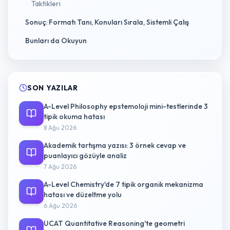
Taktikleri
Sonuç: Formatı Tanı, Konuları Sırala, Sistemli Çalış
Bunları da Okuyun
SON YAZILAR
A-Level Philosophy epstemoloji mini-testlerinde 3
tipik okuma hatası
8 Ağu 2026
Akademik tartışma yazısı: 3 örnek cevap ve
puanlayıcı gözüyle analiz
7 Ağu 2026
A-Level Chemistry'de 7 tipik organik mekanizma
hatası ve düzeltme yolu
6 Ağu 2026
UCAT Quantitative Reasoning'te geometri