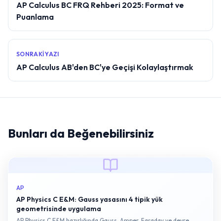
AP Calculus BC FRQ Rehberi 2025: Format ve
Puanlama
SONRAKI YAZI
AP Calculus AB'den BC'ye Geçişi Kolaylaştırmak
Bunları da Beğenebilirsiniz
AP
AP Physics C E&M: Gauss yasasını 4 tipik yük
geometrisinde uygulama
AP Physics C E&M hazırlığında Gauss, Amper, Faraday ve devre