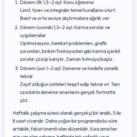
Dönem (ilk 1,5–2 ay): Konu öğrenme
Limit, türev ve integralin temel kurallarını oturt.
Basit ve orta seviye alıştırmalara ağırlık ver.
Dönem (sonraki 1,5–2 ay): Karma sorular ve
uygulamalar
Optimizasyon, hareket problemleri, grafik
yorumları, birikim fonksiyonları gibi karma içerikli
sorular çözüp karıştır. Zaman tutmaya başla.
Dönem (son 1–2 ay): Deneme ve hedefe yönelik
tekrar
Zayıf olduğun üniteleri tespit edip tekrar et. Tam
uzunlukta deneme sınavlarını gerçek formatta
çöz.
Haftalık çalışma süresi olarak gerçekçi bir aralık, 5 ile
8 saat civarıdır. Daha yoğun bir programda bu süre
artabilir, fakat önemli olan düzenlidir. Kısa ama her
gün var olan çalışma, haftada tek seferlik uzun