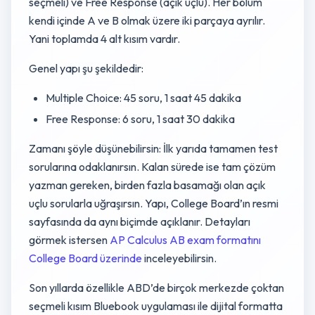
seçmeli) ve Free Response (açık uçlu). Her bölüm
kendi içinde A ve B olmak üzere iki parçaya ayrılır.
Yani toplamda 4 alt kısım vardır.
Genel yapı şu şekildedir:
Multiple Choice: 45 soru, 1 saat 45 dakika
Free Response: 6 soru, 1 saat 30 dakika
Zamanı şöyle düşünebilirsin: İlk yarıda tamamen test
sorularına odaklanırsın. Kalan sürede ise tam çözüm
yazman gereken, birden fazla basamağı olan açık
uçlu sorularla uğraşırsın. Yapı, College Board’ın resmi
sayfasında da aynı biçimde açıklanır. Detayları
görmek istersen
AP Calculus AB exam formatını
College Board üzerinde
inceleyebilirsin.
Son yıllarda özellikle ABD’de birçok merkezde çoktan
seçmeli kısım Bluebook uygulaması ile dijital formatta