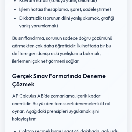
Kavram hatası (konuyu yanlış anlamak)
İşlem hatası (hesaplama, işaret, sadeleştirme)
Dikkatsizlik (sorunun dilini yanlış okumak, grafiği
yanlış yorumlamak)
Bu sınıflandırma, sorunun sadece doğru çözümünü
görmekten çok daha öğreticidir. İki haftada bir bu
deftere geri dönüp eski yanlışlarına bakmak,
ilerlemeni çok net görmeni sağlar.
Gerçek Sınav Formatında Deneme
Çözmek
AP Calculus AB’de zamanlama, içerik kadar
önemlidir. Bu yüzden tam süreli denemeler kilit rol
oynar. Aşağıdaki prensipleri uygulamak işini
kolaylaştırır:
Çoktan seçmeli kısmı 1 saat 45 dakikada, açık uçlu