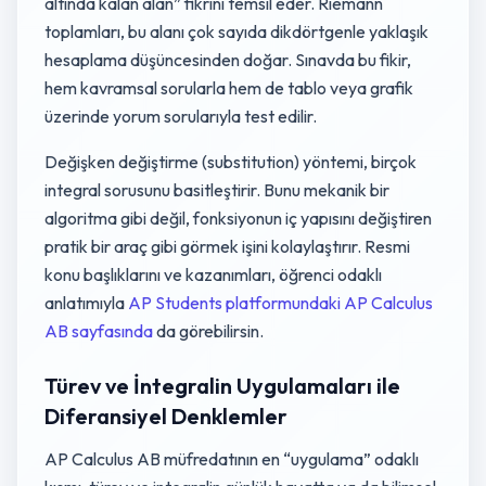
altında kalan alan” fikrini temsil eder. Riemann
toplamları, bu alanı çok sayıda dikdörtgenle yaklaşık
hesaplama düşüncesinden doğar. Sınavda bu fikir,
hem kavramsal sorularla hem de tablo veya grafik
üzerinde yorum sorularıyla test edilir.
Değişken değiştirme (substitution) yöntemi, birçok
integral sorusunu basitleştirir. Bunu mekanik bir
algoritma gibi değil, fonksiyonun iç yapısını değiştiren
pratik bir araç gibi görmek işini kolaylaştırır. Resmi
konu başlıklarını ve kazanımları, öğrenci odaklı
anlatımıyla
AP Students platformundaki AP Calculus
AB sayfasında
da görebilirsin.
Türev ve İntegralin Uygulamaları ile
Diferansiyel Denklemler
AP Calculus AB müfredatının en “uygulama” odaklı