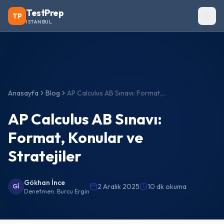
TestPrep
TP
ISTANBUL
Anasayfa
Blog
AP Calculus AB Sınavı: Format, Konular ve Stratejiler
AP Calculus AB Sınavı:
Format, Konular ve
Stratejiler
Gökhan İnce
2 Aralık 2025
10 dk okuma
Gİ
Denetmen:
Burcu Ergin